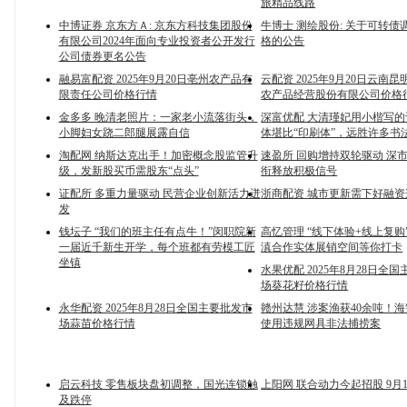
旅精品线路
中博证券 京东方Ａ: 京东方科技集团股份
牛博士 测绘股份: 关于可转债
有限公司2024年面向专业投资者公开发行
格的公告
公司债券更名公告
融易富配资 2025年9月20日亳州农产品有
云配资 2025年9月20日云南
限责任公司价格行情
农产品经营股份有限公司价格
金多多 晚清老照片：一家老小流落街头，
深富优配 大清瑾妃用小楷写
小脚妇女跷二郎腿展露自信
体堪比“印刷体”，远胜许多书
淘配网 纳斯达克出手！加密概念股监管升
速盈所 回购增持双轮驱动 深
级，发新股买币需股东“点头”
衔释放积极信号
证配所 多重力量驱动 民营企业创新活力迸
浙商配资 城市更新需下好融资
发
钱坛子 “我们的班主任有点牛！”闵职院新
高忆管理 “线下体验+线上复购
一届近千新生开学，每个班都有劳模工匠
滇合作实体展销空间等你打卡
坐镇
水果优配 2025年8月28日全
场葵花籽价格行情
永华配资 2025年8月28日全国主要批发市
赣州达慧 涉案渔获40余吨！海
场蒜苗价格行情
使用违规网具非法捕捞案
启云科技 零售板块盘初调整，国光连锁触
上阳网 联合动力今起招股 9月
及跌停