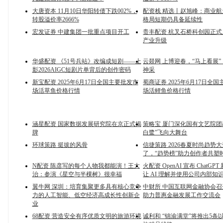
大唐资本 11月10日华阳转债下跌002%，
配资栈 精选丨赵旭峰：商业
转股溢价率2666%
格局短期仍具备延续性
宏发证券 中建集团一批重点项目开工
贵丰配资 杭叉石桥科创园正
产业升级
华盛配资 《51号兵站》改编成短剧——上
云燚网 上博迎春，“马上看展
影2026AIGC短剧片单背后的创作密码
神采
新宝配资 2025年6月17日全国主要批发市
蜀商证券 2025年6月17日全
场活草鱼价格行情
场活鲤鱼价格行情
涵星配资 国家数据发展研究院在京正式揭
策略宝 厦门深化国有文艺院团
牌
白鹭”飞向大舞台
环球策路 挺拔的风骨
信捷策路 2026春夏时尚趋势
了，“趋势榜”助力创作者共塑
N配资 陈彦写的每个人物我都能演！王大
火配资 OpenAI 宣布 ChatGP
治：参演《星空与半棵树》很幸福
让 AI 理解并使用公司内部知
翼牛网 深圳：培育集聚更多具有核心竞争
中财所 中国互联网金融协会
力的人工智能、低空经济高成长性创新企
助力普惠金融发展工作交流会
业
68配资 营造安全有序优质文明的旅游环境
诚利和 “锦渝满堂”将推出5条