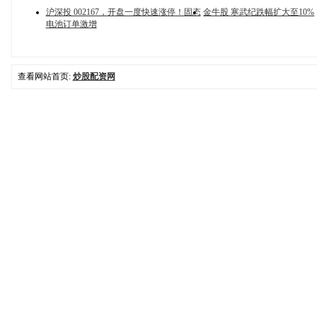
沪深投 002167，开盘一度快速涨停！固态
金牛股 寒武纪跌幅扩大至10%
电池订单激增
查看网站首页:
炒股配资网