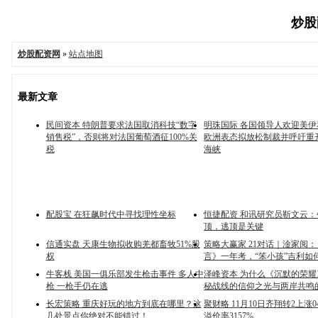
炒股配
炒股配资网
»
站点地图
最新文章
民间资本 特朗普要求法国取消科技“数字
明珠国际 各国领导人欢迎美
销售税”，否则将对法国葡萄酒征100%关
欧洲表态拟放松制裁并呼吁重
税
海峡
配股宝 在狂飙时代中寻找理性坐标
恒捷配资 和讯研究员靳文云
顶，逃顶是关键
信通实盘 天康生物拟收购羌都畜牧51%股
策略大赢家 21对话｜淦家阅
权
言》一年考，“笨小孩”吉利如
牛客栈 美国一俱乐部发生枪击事件 多人中
泽峰资本 为什么《沉默的荣
枪 一枪手仍在逃
秘战线的信仰之光与两岸共鸣
长宏策略 重庆好玩的地方到底在哪里？这
聚财略 11月10日齐翔转2上涨0
几处景点你绝对不能错过！
溢价率3157%